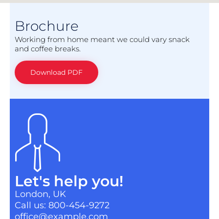
Brochure
Working from home meant we could vary snack
and coffee breaks.
Download PDF
Let's help you!
London, UK
Call us: 800-454-9272
office@example.com