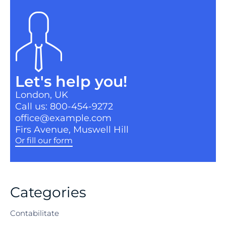
Let's help you!
London, UK
Call us: 800-454-9272
office@example.com
Firs Avenue, Muswell Hill
Or fill our form
Categories
Contabilitate