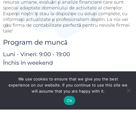
resurse umane, evaluări și analize financiare care sunt
special adaptate domeniului de activitate al clienților.
Experții noștri îți stau la dispoziție cu soluții complete, cu
informații actualizate și profesionalism deplin. La noi vei
găsi firma de contabilitate perfectă pentru nevoile firmei
tale!
Program de muncă
Luni - Vineri: 9:00 - 19:00
Închis în weekend
Sedii secundare
We use cookies to ensure that we give you the best
Atena ( Grecia )
experience on our website. If you continue to use this site we
Nicosia ( Cipru )
will assume that you are happy with it.
Articole
Ok
Firmă de contabilitate profesională
septembrie 13, 2018
Consultanta juridica si rolul firmei de
specialitate