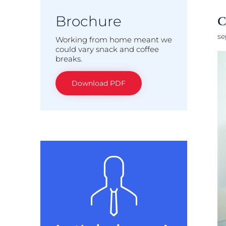
Brochure
C
se
Working from home meant we
could vary snack and coffee
breaks.
Download PDF