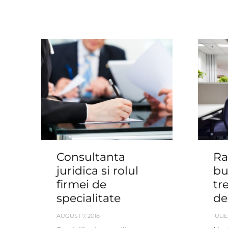
Consultanta
Ra
juridica si rolul
bu
firmei de
tr
specialitate
de
AUGUST 7, 2018
IULIE