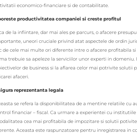
tivitatii economico-financiare si de contabilitate.
oreste productivitatea companiei si creste profitul
ca de la infiintare, dar mai ales pe parcurs, o afacere presup
portante, uneori cruciale privind atat aspectele de ordin juridi
c de cele mai multe ori diferente intre o afacere profitabila s
rma trebuie sa apeleze la serviciilor unor experti in domeniu. 
iectivelor de business si la aflarea celor mai potrivite solutii 
icarei afaceri.
igura reprezentanta legala
easta se refera la disponibilitatea de a mentine relatiile cu au
ntrol financiar – fiscal. Ca urmare a experientei cu institutiile
dalitatea cea mai profitabila de impozitare si solutii potivit
erente. Aceasta este raspunzatoare pentru inregistrarea in co