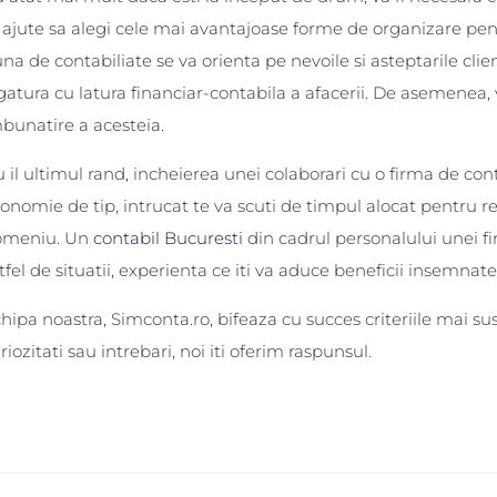
 ajute sa alegi cele mai avantajoase forme de organizare pen
na de contabiliate se va orienta pe nevoile si asteptarile clie
gatura cu latura financiar-contabila a afacerii. De asemenea,
bunatire a acesteia.
 il ultimul rand, incheierea unei colaborari cu o firma de co
onomie de tip, intrucat te va scuti de timpul alocat pentru rec
omeniu. Un
contabil Bucuresti
din cadrul personalului unei f
tfel de situatii, experienta ce iti va aduce beneficii insemnate
hipa noastra, Simconta.ro, bifeaza cu succes criteriile mai s
riozitati sau intrebari, noi iti oferim raspunsul.