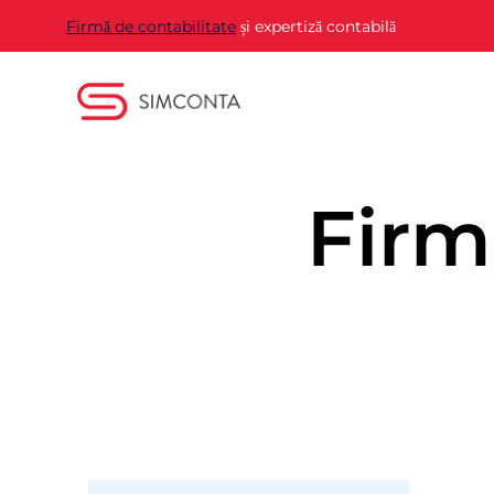
Firmă de contabilitate
și expertiză contabilă
Firm