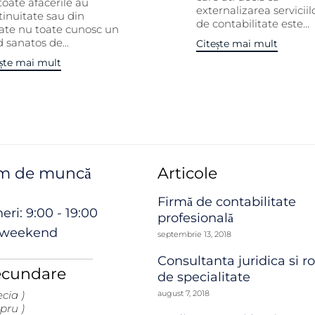
toate afacerile au
externalizarea serviciil
tinuitate sau din
de contabilitate este...
ate nu toate cunosc un
 sanatos de...
Citește mai mult
ște mai mult
m de muncă
Articole
Firmă de contabilitate
eri: 9:00 - 19:00
profesională
n weekend
septembrie 13, 2018
Consultanta juridica si ro
secundare
de specialitate
cia )
august 7, 2018
ipru )