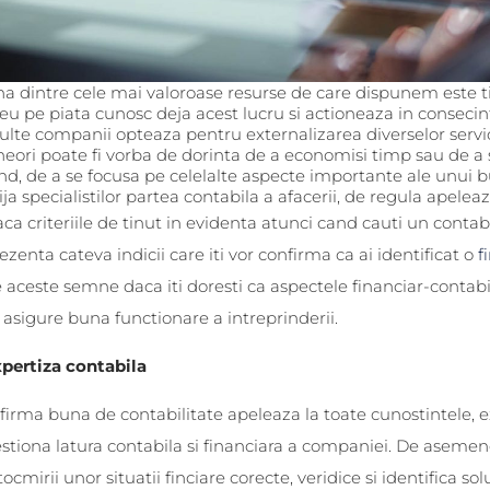
a dintre cele mai valoroase resurse de care dispunem este t
eu pe piata cunosc deja acest lucru si actioneaza in conseci
lte companii opteaza pentru externalizarea diverselor servicii
eori poate fi vorba de dorinta de a economisi timp sau de a sa
nd, de a se focusa pe celelalte aspecte importante ale unui bu
ija specialistilor partea contabila a afacerii, de regula apeleaz
ca criteriile de tinut in evidenta atunci cand cauti un contabil
ezenta cateva indicii care iti vor confirma ca ai identificat o
f
 aceste semne daca iti doresti ca aspectele financiar-contabile
 asigure buna functionare a intreprinderii.
pertiza contabila
firma buna de contabilitate apeleaza la toate cunostintele, e
stiona latura contabila si financiara a companiei. De asemenea
tocmirii unor situatii finciare corecte, veridice si identifica s