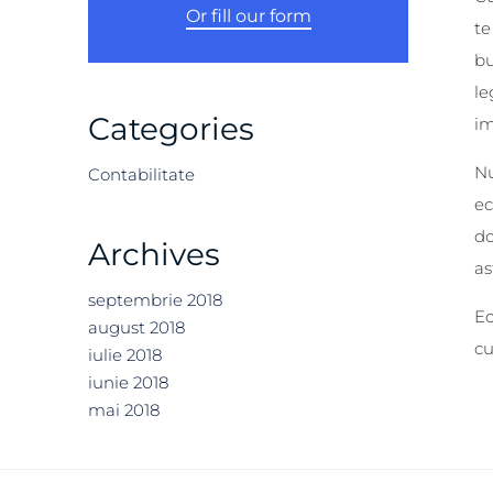
Or fill our form
te
bu
le
Categories
im
Nu
Contabilitate
ec
d
Archives
as
septembrie 2018
Ec
august 2018
cu
iulie 2018
iunie 2018
mai 2018