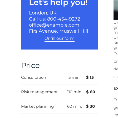
Let's help you!
London, UK
Call us: 800-454-9272
Un
office@example.com
gr
Firs Avenue, Muswell Hill
mu
Un
Or fill our form
ra
gr
Da
pr
Price
de
sa
Consultation
15 min.
$ 15
Ex
Risk management
110 min.
$ 60
O 
Market planning
60 min.
$ 30
ge
in