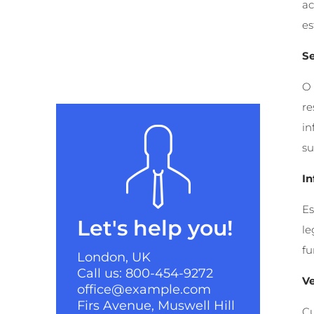
ac
es
Se
O 
re
in
su
I
Es
Let's help you!
le
fu
London, UK
Call us: 800-454-9272
Ve
office@example.com
Firs Avenue, Muswell Hill
Cu