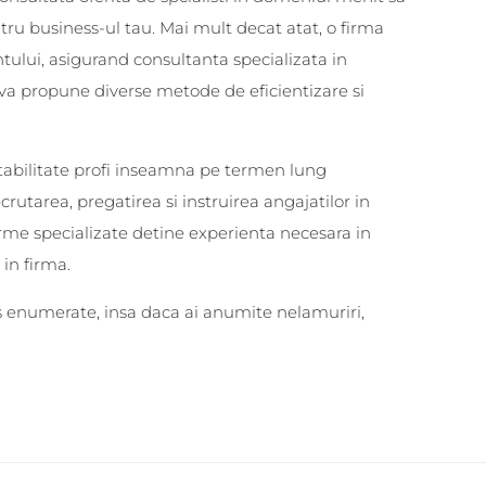
tru business-ul tau. Mai mult decat atat, o firma
ntului, asigurand consultanta specializata in
 va propune diverse metode de eficientizare si
ntabilitate profi inseamna pe termen lung
rutarea, pregatirea si instruirea angajatilor in
irme specializate detine experienta necesara in
 in firma.
us enumerate, insa daca ai anumite nelamuriri,