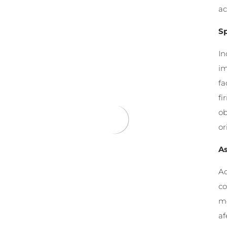
ac
Sp
In
im
fa
fi
ob
or
As
Ac
co
mo
af