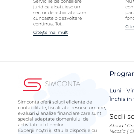
Serviciile de consiliere
Nu 
juridica alcatuiesc un
con
sector de activitate care
pac
cunoaste o dezvoltare
fond
continua. Tot...
Cite
Citește mai mult
Progra
Luni - Vin
Închis î
Simconta oferă soluții eficiente de
contabilitate, fiscalitate, resurse umane,
evaluări și analize financiare care sunt
Sedii 
special adaptate domeniului de
activitate al clienților.
Atena ( Gre
Experții noștri îți stau la dispoziție cu
Nicosia ( C