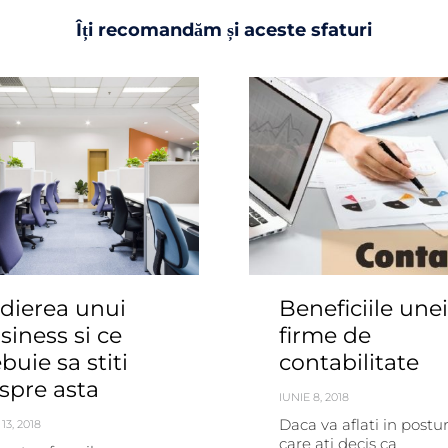
Îți recomandăm și aceste sfaturi
dierea unui
Beneficiile unei
siness si ce
firme de
ebuie sa stiti
contabilitate
spre asta
IUNIE 8, 2018
Daca va aflati in postur
 13, 2018
care ati decis ca