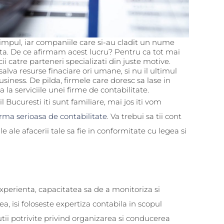
impul, iar companiile care si-au cladit un nume
nta. De ce afirmam acest lucru? Pentru ca tot mai
 catre parteneri specializati din juste motive.
lva resurse finaciare ori umane, si nu il ultimul
siness. De pilda, firmele care doresc sa lase in
a la serviciile unei firme de contabilitate.
 Bucuresti iti sunt familiare, mai jos iti vom
irma serioasa de contabilitate
. Va trebui sa tii cont
 ale afacerii tale sa fie in conformitate cu legea si
xperienta, capacitatea sa de a monitoriza si
, isi foloseste expertiza contabila in scopul
olutii potrivite privind organizarea si conducerea