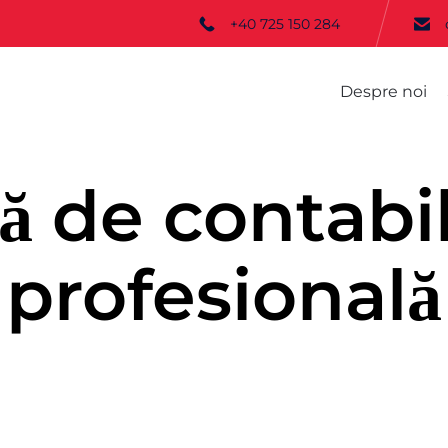
+40 725 150 284
Despre noi
ă de contabil
profesională