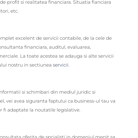
 profit si realitatea financiara. Situatia fianciara
tori, etc.
mplet excelent de servicii contabile, de la cele de
onsultanta financiara, auditul, evaluarea,
merciale. La toate acestea se adauga si alte servicii
-ului nostru in sectiunea
servicii
.
nformatii si schimbari din mediul juridic si
l, vei avea siguranta faptului ca business-ul tau va
 fi adaptate la noutatile legislative.
onsultata oferita de spcialisti in domeniul menit sa