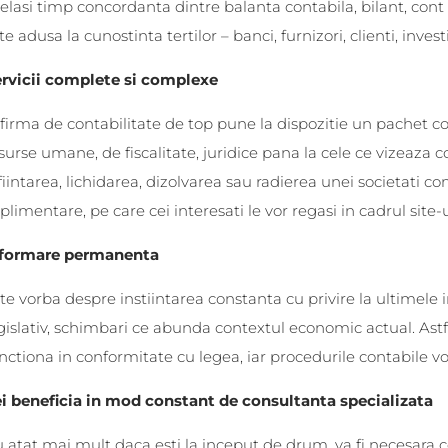
elasi timp concordanta dintre balanta contabila, bilant, cont de
te adusa la cunostinta tertilor – banci, furnizori, clienti, investi
rvicii complete si complexe
firma de contabilitate de top pune la dispozitie un pachet co
surse umane, de fiscalitate, juridice pana la cele ce vizeaza c
fiintarea, lichidarea, dizolvarea sau radierea unei societati co
plimentare, pe care cei interesati le vor regasi in cadrul site
nformare permanenta
te vorba despre instiintarea constanta cu privire la ultimele i
gislativ, schimbari ce abunda contextul economic actual. Astfe
nctiona in conformitate cu legea, iar procedurile contabile vor
i beneficia in mod constant de consultanta specializata
 atat mai mult daca esti la inceput de drum, va fi necesara c